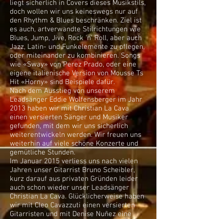
liegt sicherlich in Covers dieses Musikstils,
doch wollen wir uns keineswegs nur auf
den Rhythm & Blues beschränken. Ziel ist
es auch, artverwandte Stilrichtungen wie
Blues, Jump, Jive, Rock 'n' Roll, aber auch
Jazz, Latin- und Funkelemente zu pflegen,
oder miteinander zu kombinieren. Songs
wie «Sway» von Perez Prado, oder eine
eigene italienische Version von Mousse Ts
Hit «Horny» sind Beispiele dafür.
Nach dem Ausstieg von unserem
Leadsänger Eddie Wolfensberger im Jahr
2013 haben wir mit Christian La Cava
einen versierten Sänger und Musiker
gefunden, mit dem wir uns sicherlich
weiterentwickeln werden. Wir freuen uns
weiterhin auf viele schöne Konzerte und
gemütliche Stunden.
Im Januar 2015 verliess uns nach vielen
Jahren unser Gitarrist Bruno Scheibler,
kurz darauf aus privaten Gründen leider
auch schon wieder unser Leadsänger
Christian La Cava. Glücklicherweise haben
wir mit Cleo Cavazzuti einen versierten
Gitarristen und mit Denise Nuñez eine