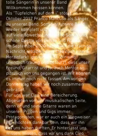
tolle Sängerin in unserer Band
Willkommen heissen können.
Als "Tüpfelchen auf dem i" stösst im
Oktober 2017 Franco Mancuso als Sänger
zu unserer Band. Somit ist unsere Band
wieder komplett und wir freuen uns schon
auf viele abwechslungsreiche Songs und
schöne Duette von Denise und Franco.
Im September 2020 haben wir die traurige
Nachricht erhalten, dass Cleo nach einem
Herzinfarkt gestorben ist. Wir sind
unendlich traurig und bestürzt, dass unser
Freund, Gitarrist und ja, auch Mentor so
plötzlich von uns gegangen ist. Wir können
es immer noch nicht fassen. Am vorigen
Donnerstag haben wir noch zusammen
gebrätlet.
Für uns war Cleo eine Bereicherung.
Abgesehen von der musikalischen Seite,
denn er und seine Gitarre waren an
unseren Proben und Gigs immer
Protagonisten, war er auch ein Wegweiser.
Wir möchten dankbar sein, dass wir ihn
bei uns haben durften. Er hinterlässt uns
Wissen. Wissen, dass wir uns dank Cleo