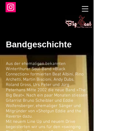
Bandgeschichte
Aus der ehemaligen bekannten
Winterthurer Soul-Band «Black
Connection» formierten Beat Albini, Rino
Archetti, Martin Biscioni, Andy Dubs,
Roland Gross, Urs Peter und Jürg
Peterhans Mitte 2002 die neue Band «The
Big Beat». Nach ein paar Monaten stiessen
Gitarrist Bruno Scheibler und Eddie
Wolfensberger, ehemaliger Sänger und
Mitgründer von «Shotgun Eddie and the
Ravers» dazu.
Mit neuem Line Up und neuem Drive
begeisterten wir uns für den «swinging