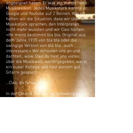
angeeignet haben. Er war ein wandelndes
Musiklexikon. Jedes Musikstück kannte er.
Google und Youtube auf 2 Beinen. Wie oft
hatten wir die Situation, dass wir über ein
Musikstück sprachen, den Interpreten
nicht mehr wussten und wir Cleo hörten:
«Ihr meint bestimmt bla bla. Original aus
dem Jahre 1935 von bla bla oder die
swingige Version von bla bla…auch
interessant.» Wir schauten uns an und
dachten…wow. Cleo du hast uns vieles
über die Musikwelt, weitergegeben, warst
ein super Kollege und hast extrem gut
Gitarre gespielt!
…Cleo, du fehlst uns!
In der Corona Zeit war es schwierig einen
Gitarristen zu finden. Einige haben sich bei
uns gemeldet, aber leider passte keiner so
richtig zu uns. Wir wollten unseren Stil
vorläufig beibehalten und nicht in die
siebziger Jahre eintauchen, einen neuen
Bandleader oder eine fünfzehnjährige
Aufbauphase des Gitarristen organisieren.