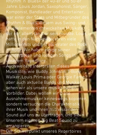
Rhythm 'n' Blues» der 40-er und 50-er
Jahre. Louis Jordan, Saxophonist, Sänger,
Komponist, Bandleader und Entertainer,
war einer der Stars und Mitbegründer des
Rhythm & Blues, diesem aus Swing- und
Blueselementen entwickelten Musikstil,
der vor allem tanzbar sein musste. Louis
hatte in den Nachkriegsjahren viele
Millionenhits und gilt als «Vater des Rock
'n' Roll». Wir haben einige seiner
wunderbaren und lustigen Songs in
unserem Repertoire.
Auch weitere Interpreten dieses
Musikstils, wie Buddy Johnson, T-Bone
Walker, Louis Prima oder Georgie Fame,
aber auch aktuelle Bands und Musiker
sehen wir als unsere musikalischen
Vorbilder. Dabei wollen wir diese
Ausnahmemusiker keineswegs kopieren,
sondern versuchen die Charakteristik
ihrer Musik und ihren mitreissenden
Sound auf uns zu übertragen, und sie in
unserem eigenen Big Beat Sound zu
arrangieren.
Der Schwerpunkt unseres Repertoires